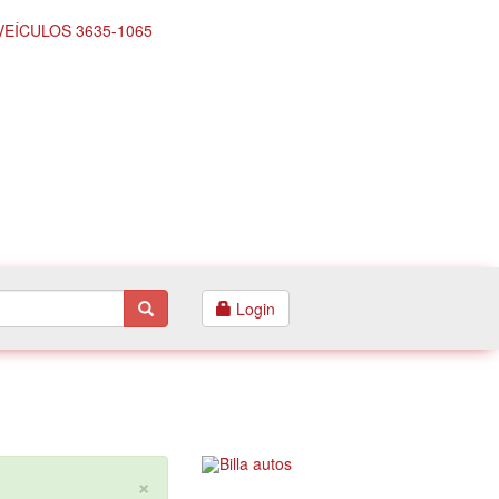
Login
×