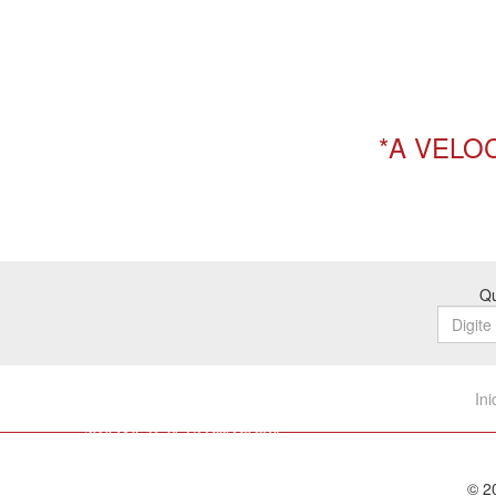
*A VELO
Qu
Ini
© 20