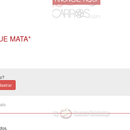
UE MATA*
ão?
astrar
ato
ados.