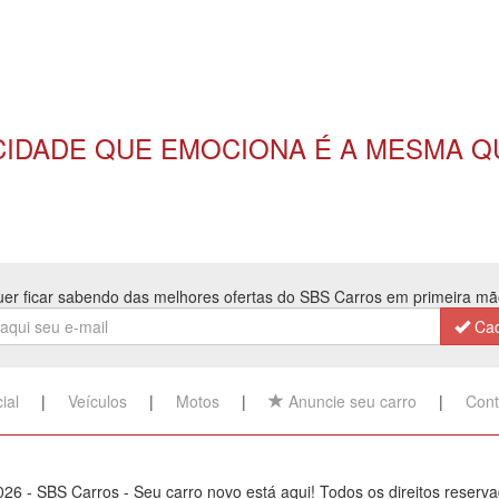
CIDADE QUE EMOCIONA É A MESMA Q
er ficar sabendo das melhores ofertas do SBS Carros em primeira m
Cad
cial
|
Veículos
|
Motos
|
Anuncie seu carro
|
Cont
26 - SBS Carros - Seu carro novo está aqui! Todos os direitos reserv