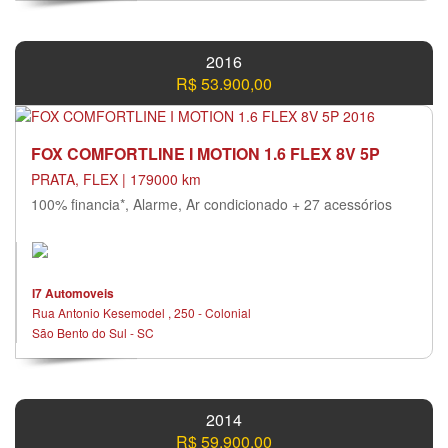
2016
R$ 53.900,00
FOX COMFORTLINE I MOTION 1.6 FLEX 8V 5P
PRATA, FLEX | 179000 km
100% financia*, Alarme, Ar condicionado + 27 acessórios
I7 Automoveis
Rua Antonio Kesemodel , 250 - Colonial
São Bento do Sul - SC
2014
R$ 59.900,00