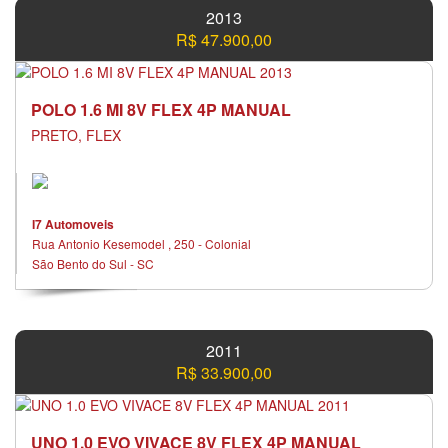
2013
R$ 47.900,00
POLO 1.6 MI 8V FLEX 4P MANUAL
PRETO, FLEX
I7 Automoveis
Rua Antonio Kesemodel , 250 - Colonial
São Bento do Sul - SC
2011
R$ 33.900,00
UNO 1.0 EVO VIVACE 8V FLEX 4P MANUAL